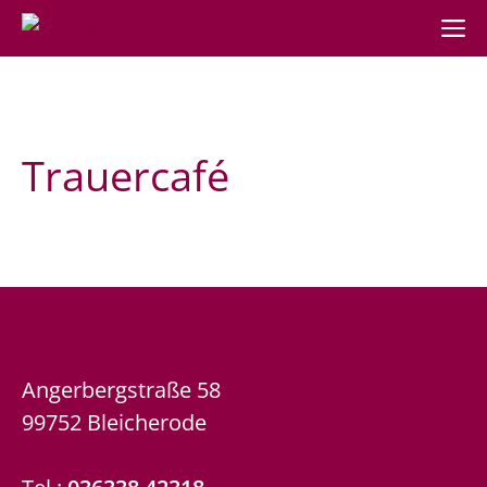
M
Zum
Inhalt
springen
Trauercafé
Angerbergstraße 58
99752 Bleicherode